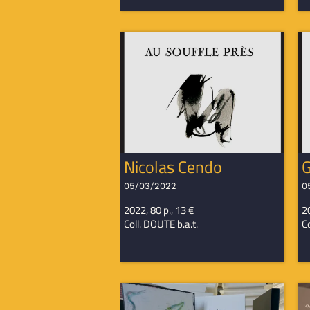
Nicolas Cendo
G
05/03/2022
0
2022, 80 p., 13 €
20
Coll. DOUTE b.a.t.
Co