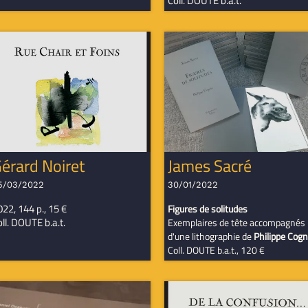
Coll. DOUTE b.a.t.
érard Noiret
James Sacré
5/03/2022
30/01/2022
22, 144 p., 15 €
Figures de solitudes
ll. DOUTE b.a.t.
Exemplaires de tête accompagnés
d'une lithographie de
Philippe Cog
Coll. DOUTE b.a.t., 120 €