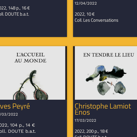
12/04/2022
22, 148 p., 16 €
ll. DOUTE b.a.t.
2022, 10 €
Coll. Les Conversations
ves Peyré
Christophe Lamiot
Enos
7/03/2022
17/03/2022
022, 104 p., 14 €
2022, 200 p., 18 €
oll. DOUTE b.a.t.