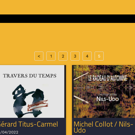
<
1
2
3
4
5
érard Titus-Carmel
Michel Collot / Nils-
Udo
4/04/2022