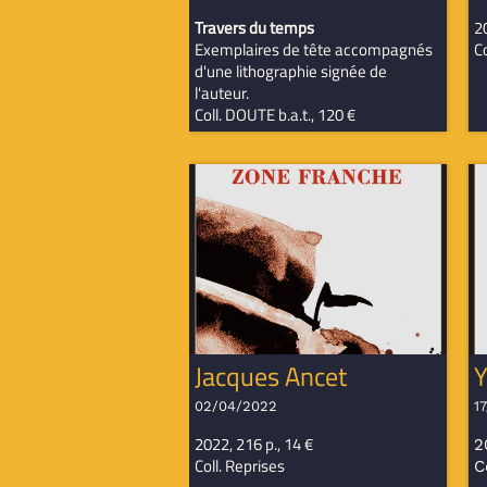
Travers du temps
20
Exemplaires de tête accompagnés
Co
d'une lithographie signée de
l'auteur.
Coll. DOUTE b.a.t., 120 €
Jacques Ancet
Y
02/04/2022
1
2022, 216 p., 14 €
2
Coll. Reprises
C