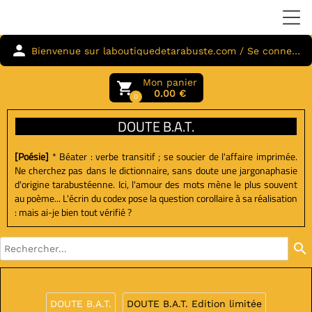
person
Bienvenue sur laboutiquedetarabuste.com / Se connecter
Mon panier
local_grocery_store
0.00 €
0
DOUTE B.A.T.
[Poésie]
* Béater : verbe transitif ; se soucier de l'affaire imprimée.
Ne cherchez pas dans le dictionnaire, sans doute une jargonaphasie
d'origine tarabustéenne. Ici, l'amour des mots mène le plus souvent
au poème... L'écrin du codex pose la question corollaire à sa réalisation
: mais ai-je bien tout vérifié ?
search
DOUTE B.A.T.
DOUTE B.A.T. Edition limitée