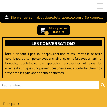
person
Bienvenue sur laboutiquedetarabuste.com / Se connecter
Mon panier
local_grocery_store
0.00 €
0
LES CONVERSATIONS
[Art]
* Ne faut-il pas pour apprivoiser une œuvre, tant elle se terre
hors-logos, se comporter avec elle, ainsi qu'on le fait avec un animal
farouche, c'est-à-dire par approches successives et sans les
errements critiques uniquement destinés à nous conforter dans nos
croyances les plus anciennement ancrées.
search
Trier par :
Nom
-
Prix