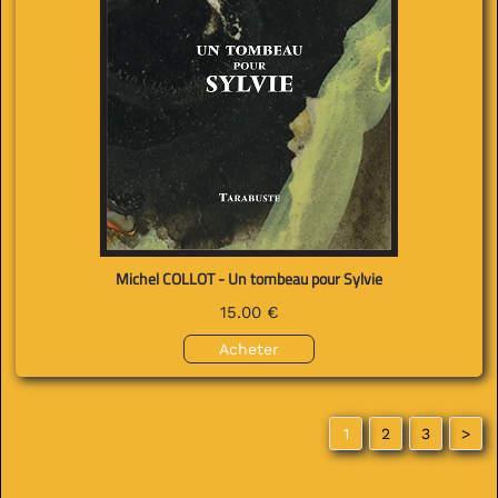
Michel COLLOT - Un tombeau pour Sylvie
15.00 €
Acheter
1
2
3
>