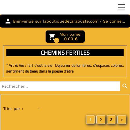
person
Bienvenue sur laboutiquedetarabuste.com / Se connecter
Mon panier
local_grocery_store
0.00 €
0
CHEMINS FERTILES
* Art & Vie ; l'art c'est la vie
! Déjeuner de lumières, d'espaces colorés,
sentiment du beau dans la poésie d'être.
search
Trier par :
Nom
-
Prix
1
2
3
>