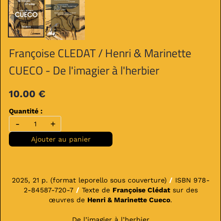
Françoise CLEDAT / Henri & Marinette
CUECO - De l'imagier à l'herbier
10.00 €
Quantité :
-
+
Ajouter au panier
2025, 21 p. (format leporello sous couverture)
/
ISBN 978-
2-84587-720-7
/
Texte de
Françoise Clédat
sur des
œuvres de
Henri & Marinette Cueco
.
De l’imagier à l’herbier