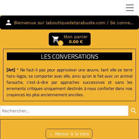
person
Bienvenue sur laboutiquedetarabuste.com / Se connecter
Mon panier
local_grocery_store
0.00 €
0
LES CONVERSATIONS
[Art]
* Ne faut-il pas pour apprivoiser une œuvre, tant elle se terre
hors-logos, se comporter avec elle, ainsi qu'on le fait avec un animal
farouche, c'est-à-dire par approches successives et sans les
errements critiques uniquement destinés à nous conforter dans nos
croyances les plus anciennement ancrées.
search
← Retour à la liste