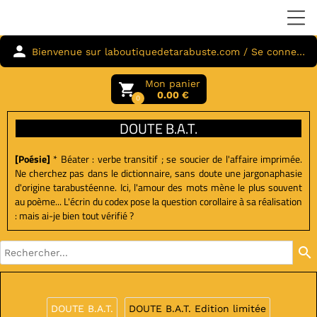
person
Bienvenue sur laboutiquedetarabuste.com / Se connecter
Mon panier
local_grocery_store
0.00 €
0
DOUTE B.A.T.
[Poésie]
* Béater : verbe transitif ; se soucier de l'affaire imprimée.
Ne cherchez pas dans le dictionnaire, sans doute une jargonaphasie
d'origine tarabustéenne. Ici, l'amour des mots mène le plus souvent
au poème... L'écrin du codex pose la question corollaire à sa réalisation
: mais ai-je bien tout vérifié ?
search
DOUTE B.A.T.
DOUTE B.A.T. Edition limitée