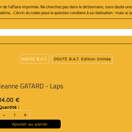
ier de l'affaire imprimée. Ne cherchez pas dans le dictionnaire, sans doute une
e... L'écrin du codex pose la question corollaire à sa réalisation : mais ai-je 
DOUTE B.A.T.
DOUTE B.A.T. Edition limitée
Jeanne GATARD - Laps
14.00 €
Quantité :
-
+
Ajouter au panier