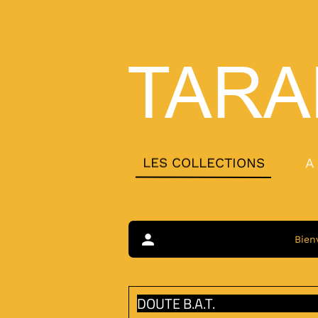
TARA
LES COLLECTIONS
A
person
Bien
DOUTE B.A.T.