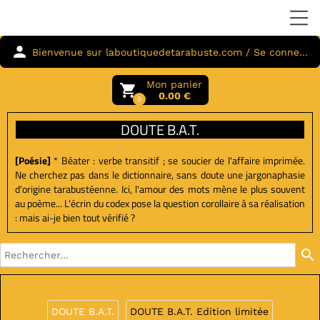
person
Bienvenue sur laboutiquedetarabuste.com / Se connecter
Mon panier
local_grocery_store
0.00 €
0
DOUTE B.A.T.
[Poésie]
* Béater : verbe transitif ; se soucier de l'affaire imprimée.
Ne cherchez pas dans le dictionnaire, sans doute une jargonaphasie
d'origine tarabustéenne. Ici, l'amour des mots mène le plus souvent
au poème... L'écrin du codex pose la question corollaire à sa réalisation
: mais ai-je bien tout vérifié ?
search
DOUTE B.A.T.
DOUTE B.A.T. Edition limitée