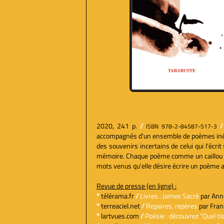
2020, 241 p.
/
/
ISBN 978-2-84587-517-3
accompagnés d'un ensemble de poèmes in
des souvenirs incertains de celui qui l'écr
mémoire. Chaque poème comme un caillou d'o
mots venus qu'elle désire écrire un poème au
Revue de presse (en ligne) :
*
télérama.fr
/
Livres : James Sacré
par Anne
*
terreaciel.net
/
Repaires, repères
par Fran
*
lartvues.com
/
Poésie : découvrez "Quel ti