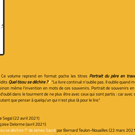
Ce volume reprend en format poche les titres
Portrait du père en tra
édits
Quel tissu se déchire ?
/
"Le livre continué n'oublie pas. Il oublie quand m
it sinon même l'invention en mots de ces souvenirs. Portrait de souvenirs en t
ubli dans le tourment de ne plus être avec ceux qui sont partis : car avec
tant que penser à quelqu'un qui n'est plus là pour le lire."
 Segal (22 avril 2021)
çoise Delorme (avril 2021)
ssu se déchire ?" de James Sacré
par Bernard Teulon-Nouailles (22 mars 2021