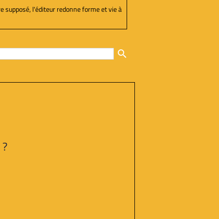
re supposé, l'éditeur redonne forme et vie à
search
 ?