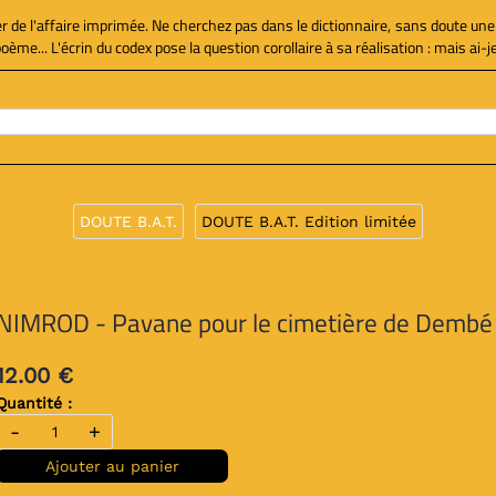
ier de l'affaire imprimée. Ne cherchez pas dans le dictionnaire, sans doute une
e... L'écrin du codex pose la question corollaire à sa réalisation : mais ai-je 
DOUTE B.A.T.
DOUTE B.A.T. Edition limitée
NIMROD - Pavane pour le cimetière de Dembé
12.00 €
Quantité :
-
+
Ajouter au panier