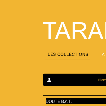
TARA
LES COLLECTIONS
A
person
Bien
DOUTE B.A.T.