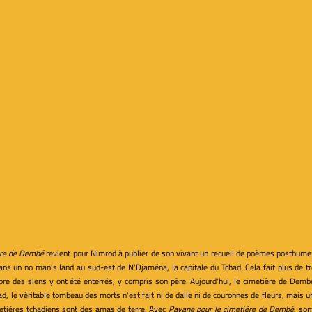
ère de Dembé
revient pour Nimrod à publier de son vivant un recueil de poèmes posthum
e dans un no man's land au sud-est de N'Djaména, la capitale du Tchad. Cela fait plus de t
re des siens y ont été enterrés, y compris son père. Aujourd'hui, le cimetière de Dembé
d, le véritable tombeau des morts n'est fait ni de dalle ni de couronnes de fleurs, mais 
metières tchadiens sont des amas de terre. Avec
Pavane pour le cimetière de Dembé
, son