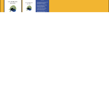
Laurent FOURCAUT - Un morceau de ciel
16.00 €
Quantité :
-
+
Ajouter au panier
2024, 191 p.
/
/
Concentrés de sonnet
. Ces
ISBN 978-2-84587-645-3
poèmes sont autant de morceaux de ciel, c'est-à-dire, comme
l'explique très bien Baudelaire dans le texte placé en épigraphe, des
fragments prélevés sur le visible, fragments resserrés, délimités par
le dessin même du quatorzain qu'on appelle sonnet : une sorte de
rectangle dont seul le côté droit n'est pas rectiligne, étant comme