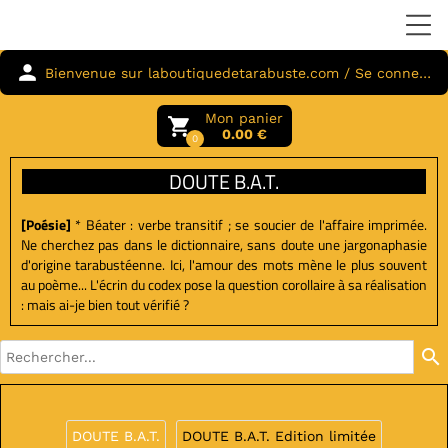
person
Bienvenue sur laboutiquedetarabuste.com / Se connecter
Mon panier
local_grocery_store
0.00 €
0
DOUTE B.A.T.
[Poésie]
* Béater : verbe transitif ; se soucier de l'affaire imprimée.
Ne cherchez pas dans le dictionnaire, sans doute une jargonaphasie
d'origine tarabustéenne. Ici, l'amour des mots mène le plus souvent
au poème... L'écrin du codex pose la question corollaire à sa réalisation
: mais ai-je bien tout vérifié ?
search
DOUTE B.A.T.
DOUTE B.A.T. Edition limitée