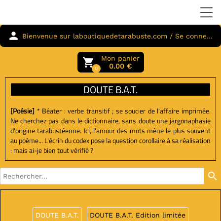
person
Bienvenue sur laboutiquedetarabuste.com / Se connecter
Mon panier
local_grocery_store
0.00 €
0
DOUTE B.A.T.
[Poésie]
* Béater : verbe transitif ; se soucier de l'affaire imprimée.
Ne cherchez pas dans le dictionnaire, sans doute une jargonaphasie
d'origine tarabustéenne. Ici, l'amour des mots mène le plus souvent
au poème... L'écrin du codex pose la question corollaire à sa réalisation
: mais ai-je bien tout vérifié ?
search
DOUTE B.A.T.
DOUTE B.A.T. Edition limitée