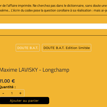
ier de l'affaire imprimée. Ne cherchez pas dans le dictionnaire, sans doute une
e... L'écrin du codex pose la question corollaire à sa réalisation : mais ai-je 
DOUTE B.A.T.
DOUTE B.A.T. Edition limitée
Maxime LAVISKY - Longchamp
11.00 €
Quantité :
-
+
Ajouter au panier