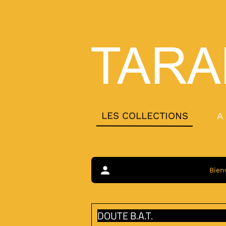
TARA
LES COLLECTIONS
A
person
Bien
DOUTE B.A.T.