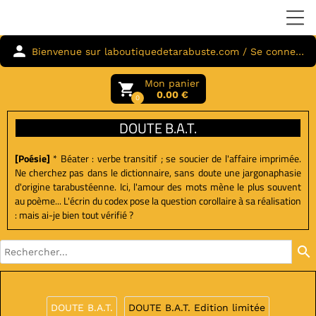
person
Bienvenue sur laboutiquedetarabuste.com / Se connecter
Mon panier
local_grocery_store
0.00 €
0
DOUTE B.A.T.
[Poésie]
* Béater : verbe transitif ; se soucier de l'affaire imprimée.
Ne cherchez pas dans le dictionnaire, sans doute une jargonaphasie
d'origine tarabustéenne. Ici, l'amour des mots mène le plus souvent
au poème... L'écrin du codex pose la question corollaire à sa réalisation
: mais ai-je bien tout vérifié ?
search
DOUTE B.A.T.
DOUTE B.A.T. Edition limitée