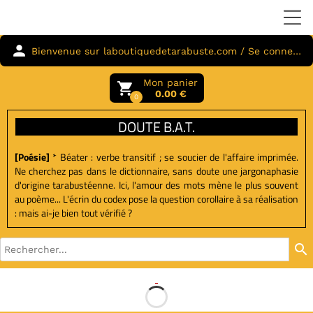
person
Bienvenue sur laboutiquedetarabuste.com / Se connecter
Mon panier
local_grocery_store
0.00 €
0
DOUTE B.A.T.
[Poésie]
* Béater : verbe transitif ; se soucier de l'affaire imprimée.
Ne cherchez pas dans le dictionnaire, sans doute une jargonaphasie
d'origine tarabustéenne. Ici, l'amour des mots mène le plus souvent
au poème... L'écrin du codex pose la question corollaire à sa réalisation
: mais ai-je bien tout vérifié ?
search