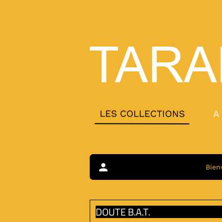
TARA
LES COLLECTIONS
A
person
Bien
DOUTE B.A.T.