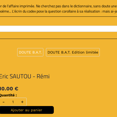
ier de l'affaire imprimée. Ne cherchez pas dans le dictionnaire, sans doute une
e... L'écrin du codex pose la question corollaire à sa réalisation : mais ai-je 
DOUTE B.A.T.
DOUTE B.A.T. Edition limitée
Eric SAUTOU - Rémi
10.00 €
Quantité :
-
+
Ajouter au panier