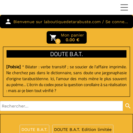
person
Bienvenue sur laboutiquedetarabuste.com / Se connecter
Mon panier
local_grocery_store
0.00 €
0
DOUTE B.A.T.
[Poésie]
* Béater : verbe transitif ; se soucier de l'affaire imprimée.
Ne cherchez pas dans le dictionnaire, sans doute une jargonaphasie
d'origine tarabustéenne. Ici, l'amour des mots mène le plus souvent
au poème... L'écrin du codex pose la question corollaire à sa réalisation
: mais ai-je bien tout vérifié ?
search
DOUTE B.A.T.
DOUTE B.A.T. Edition limitée