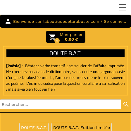
person
Bienvenue sur laboutiquedetarabuste.com / Se connecter
Mon panier
local_grocery_store
0.00 €
0
DOUTE B.A.T.
[Poésie]
* Béater : verbe transitif ; se soucier de l'affaire imprimée.
Ne cherchez pas dans le dictionnaire, sans doute une jargonaphasie
d'origine tarabustéenne. Ici, l'amour des mots mène le plus souvent
au poème... L'écrin du codex pose la question corollaire à sa réalisation
: mais ai-je bien tout vérifié ?
search
DOUTE B.A.T.
DOUTE B.A.T. Edition limitée