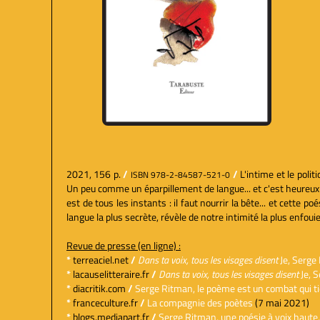
2021, 156 p.
/
/
L'intime et le poli
ISBN 978-2-84587-521-0
Un peu comme un éparpillement de langue... et c'est heureux 
est de tous les instants : il faut nourrir la bête... et cett
langue la plus secrète, révèle de notre intimité la plus enfouie
Revue de presse (en ligne) :
*
terreaciel.net
/
Dans ta voix, tous les visages disent
Je, Serge
*
lacauselitteraire.fr
/
Dans ta voix, tous les visages disent
Je, 
*
diacritik.com
/
Serge Ritman, le poème est un combat qui ti
*
franceculture.fr
/
La compagnie des poètes
(7 mai 2021)
*
blogs.mediapart.fr
/
Serge Ritman, une poésie à voix haute