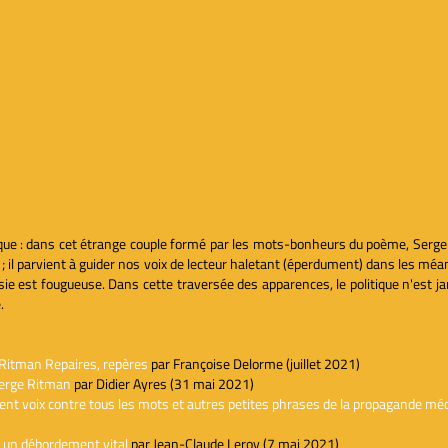
tique : dans cet étrange couple formé par les mots-bonheurs du poème, Serg
; il parvient à guider nos voix de lecteur haletant (éperdument) dans les mé
e poésie est fougueuse. Dans cette traversée des apparences, le politique n'est
.
 Ritman Repaires, repères
par Françoise Delorme (juillet 2021)
Serge Ritman
par Didier Ayres (31 mai 2021)
ent voix contre tous les mots et autres petites phrases de la propagande mé
, un débordement vital
par Jean-Claude Leroy (7 mai 2021)