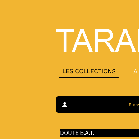
TARA
LES COLLECTIONS
A
person
Bien
DOUTE B.A.T.