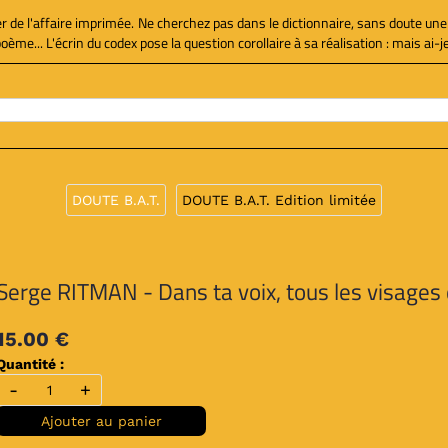
ier de l'affaire imprimée. Ne cherchez pas dans le dictionnaire, sans doute une
e... L'écrin du codex pose la question corollaire à sa réalisation : mais ai-je 
DOUTE B.A.T.
DOUTE B.A.T. Edition limitée
Serge RITMAN - Dans ta voix, tous les visages 
15.00 €
Quantité :
-
+
Ajouter au panier