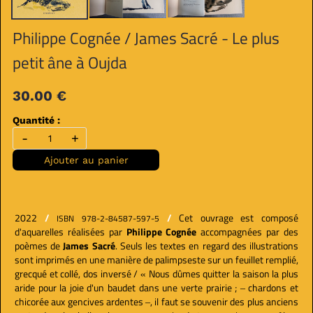
Philippe Cognée / James Sacré - Le plus
petit âne à Oujda
30.00 €
Quantité :
-
+
Ajouter au panier
2022
/
/
Cet ouvrage est composé
ISBN 978-2-84587-597-5
d'aquarelles réalisées par
Philippe Cognée
accompagnées par des
poèmes de
James Sacré
. Seuls les textes en regard des illustrations
sont imprimés en une manière de palimpseste sur un feuillet remplié,
grecqué et collé, dos inversé / « Nous dûmes quitter la saison la plus
aride pour la joie d'un baudet dans une verte prairie ; ‒ chardons et
chicorée aux gencives ardentes ‒, il faut se souvenir des plus anciens