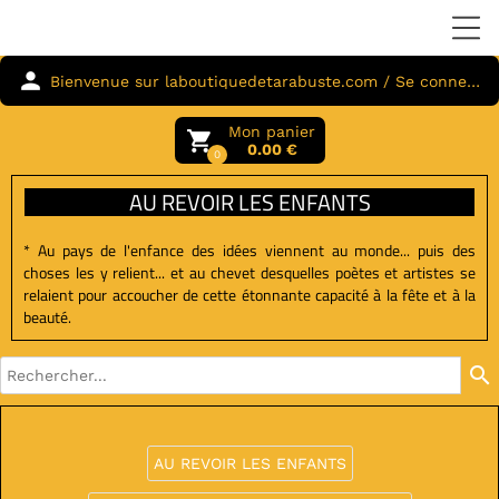
person
Bienvenue sur laboutiquedetarabuste.com / Se connecter
Mon panier
local_grocery_store
0.00 €
0
AU REVOIR LES ENFANTS
* Au pays de l'enfance des idées viennent au monde... puis des
choses les y relient... et au chevet desquelles poètes et artistes se
relaient pour accoucher de cette étonnante capacité à la fête et à la
beauté.
search
AU REVOIR LES ENFANTS