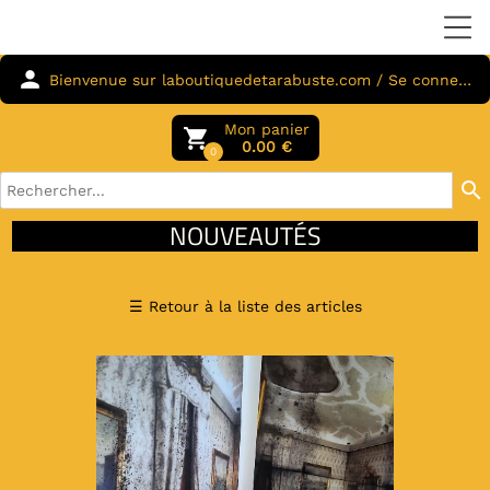
person
Bienvenue sur laboutiquedetarabuste.com / Se connecter
Mon panier
local_grocery_store
0.00 €
0
search
NOUVEAUTÉS
☰
Retour à la liste des articles