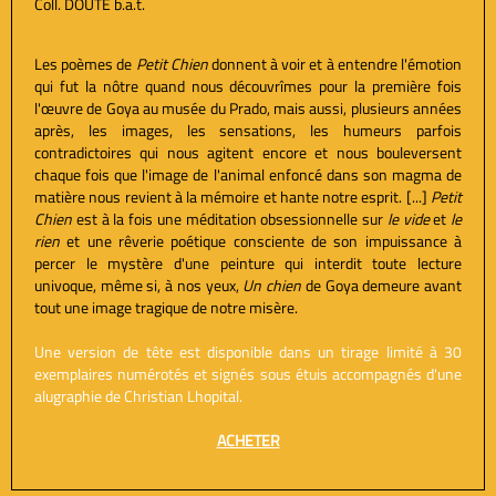
Coll. DOUTE b.a.t.
Les poèmes de
Petit Chien
donnent à voir et à entendre l'émotion
qui fut la nôtre quand nous découvrîmes pour la première fois
l'œuvre de Goya au musée du Prado, mais aussi, plusieurs années
après, les images, les sensations, les humeurs parfois
contradictoires qui nous agitent encore et nous bouleversent
chaque fois que l'image de l'animal enfoncé dans son magma de
matière nous revient à la mémoire et hante notre esprit. [...]
Petit
Chien
est à la fois une méditation obsessionnelle sur
le vide
et
le
rien
et une rêverie poétique consciente de son impuissance à
percer le mystère d'une peinture qui interdit toute lecture
univoque, même si, à nos yeux,
Un chien
de Goya demeure avant
tout une image tragique de notre misère.
Une version de tête est disponible dans un tirage limité à 30
exemplaires numérotés et signés sous étuis accompagnés d'une
alugraphie de Christian Lhopital.
ACHETER