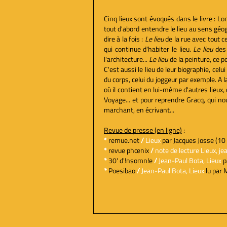
Cinq lieux sont évoqués dans le livre : L
tout d'abord entendre le lieu au sens géogra
dire à la fois :
Le lieu
de la rue avec tout c
qui continue d'habiter le lieu.
Le lieu
des 
l'architecture...
Le lieu
de la peinture, ce p
C'est aussi le lieu de leur biographie, celui o
du corps, celui du joggeur par exemple.
A l
où il contient en lui-même d'autres lieux
Voyage... et pour reprendre Gracq, qui 
marchant, en écrivant...
Revue de presse (en ligne)
:
*
remue.net
/
Lieux
par Jacques Josse (10 
*
revue phœnix
/
note de lecture Lieux, j
*
30' d'!nsomn!e
/
Jean-Paul
Bota, Lieux
p
*
Poesibao
/
Jean-Paul Bota, Lieux
lu par 