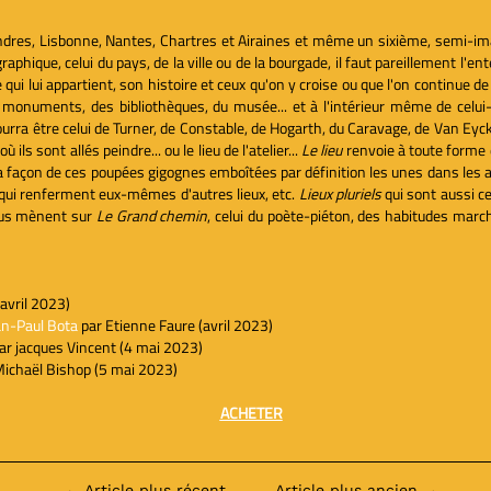
ondres, Lisbonne, Nantes, Chartres et Airaines et même un sixième, semi-imag
phique, celui du pays, de la ville ou de la bourgade, il faut pareillement l'ente
e qui lui appartient, son histoire et ceux qu'on y croise ou que l'on continue
monuments, des bibliothèques, du musée... et à l'intérieur même de celui-ci 
ourra être celui de Turner, de Constable, de Hogarth, du Caravage, de Van Eyc
ù ils sont allés peindre... ou le lieu de l'atelier...
Le lieu
renvoie à toute forme 
a façon de ces poupées gigognes emboîtées par définition les unes dans les aut
, qui renferment eux-mêmes d'autres lieux, etc.
Lieux pluriels
qui sont aussi ce
nous mènent sur
Le Grand chemin
, celui du poète-piéton, des habitudes mar
avril 2023)
ean-Paul Bota
par Etienne Faure (avril 2023)
ar jacques Vincent (4 mai 2023)
Michaël Bishop (5 mai 2023)
ACHETER
←
Article plus récent
Article plus ancien
→